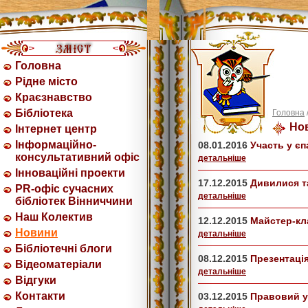
Головна
Рідне місто
Краєзнавство
Бібліотека
Головна
Но
Інтернет центр
Інформаційно-
08.01.2016
Участь у єп
консультативний офіс
детальнiше
Інноваційні проекти
17.12.2015
Дивилися т
PR-офіс сучасних
детальнiше
бібліотек Вінниччини
Наш Колектив
12.12.2015
Майстер-кла
Новини
детальнiше
Бібліотечні блоги
08.12.2015
Презентаці
Відеоматеріали
детальнiше
Відгуки
Контакти
03.12.2015
Правовий у