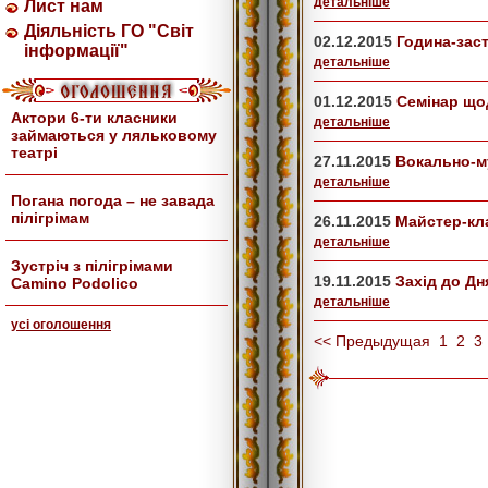
детальнiше
Лист нам
Діяльність ГО "Світ
02.12.2015
Година-зас
інформації"
детальнiше
01.12.2015
Семінар що
Актори 6-ти класники
детальнiше
займаються у ляльковому
театрі
27.11.2015
Вокально-му
детальнiше
Погана погода – не завада
пілігрімам
26.11.2015
Майстер-кл
детальнiше
Зустріч з пілігрімами
19.11.2015
Захід до Дн
Camino Podolico
детальнiше
усi оголошення
<< Предыдущая
1
2
3